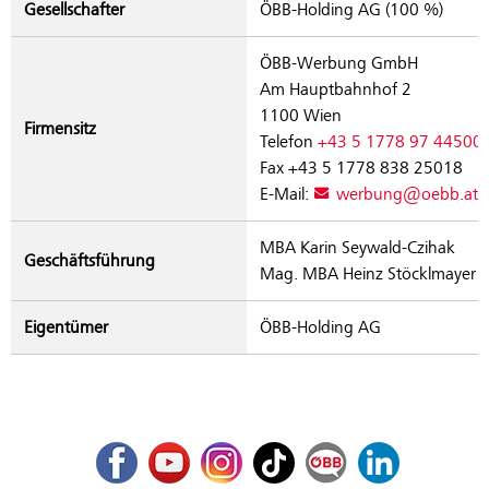
Gesellschafter
ÖBB-Holding AG (100 %)
ÖBB-Werbung GmbH
Am Hauptbahnhof 2
1100 Wien
Firmensitz
Telefon
+43 5 1778 97 44500
Fax +43 5 1778 838 25018
E-Mail:
werbung@oebb.at
MBA Karin Seywald-Czihak
Geschäftsführung
Mag. MBA Heinz Stöcklmayer
Eigentümer
ÖBB-Holding AG
Facebook
Youtube
Instagram
TikTok
ÖBB Corporate Blog
LinkedIn